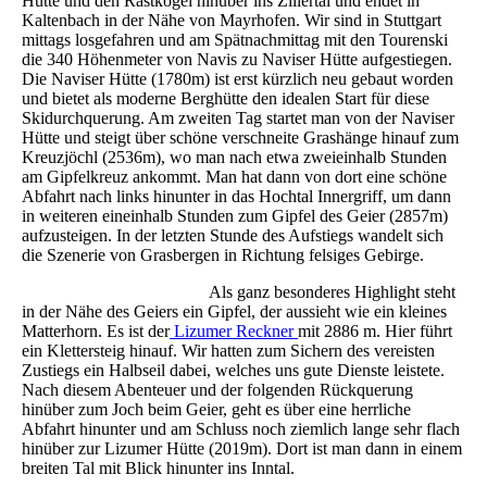
Hütte und den Rastkogel hinüber ins Zillertal und endet in
Kaltenbach in der Nähe von Mayrhofen. Wir sind in Stuttgart
mittags losgefahren und am Spätnachmittag mit den Tourenski
die 340 Höhenmeter von Navis zu Naviser Hütte aufgestiegen.
Die Naviser Hütte (1780m) ist erst kürzlich neu gebaut worden
und bietet als moderne Berghütte den idealen Start für diese
Skidurchquerung. Am zweiten Tag startet man von der Naviser
Hütte und steigt über schöne verschneite Grashänge hinauf zum
Kreuzjöchl (2536m), wo man nach etwa zweieinhalb Stunden
am Gipfelkreuz ankommt. Man hat dann von dort eine schöne
Abfahrt nach links hinunter in das Hochtal Innergriff, um dann
in weiteren eineinhalb Stunden zum Gipfel des Geier (2857m)
aufzusteigen. In der letzten Stunde des Aufstiegs wandelt sich
die Szenerie von Grasbergen in Richtung felsiges Gebirge.
Als ganz besonderes Highlight steht
in der Nähe des Geiers ein Gipfel, der aussieht wie ein kleines
Matterhorn. Es ist der
Lizumer Reckner
mit 2886 m. Hier führt
ein Klettersteig hinauf. Wir hatten zum Sichern des vereisten
Zustiegs ein Halbseil dabei, welches uns gute Dienste leistete.
Nach diesem Abenteuer und der folgenden Rückquerung
hinüber zum Joch beim Geier, geht es über eine herrliche
Abfahrt hinunter und am Schluss noch ziemlich lange sehr flach
hinüber zur Lizumer Hütte (2019m). Dort ist man dann in einem
breiten Tal mit Blick hinunter ins Inntal.