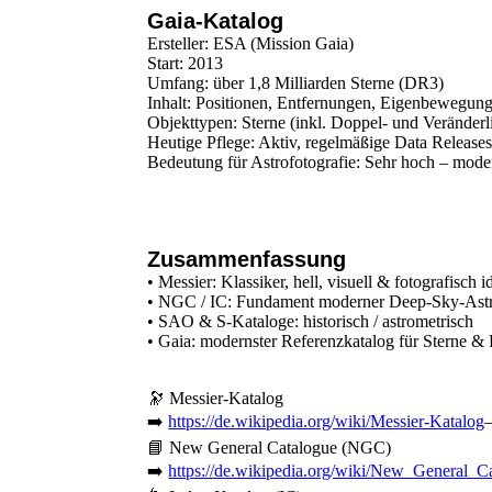
Gaia-Katalog
Ersteller: ESA (Mission Gaia)
Start: 2013
Umfang: über 1,8 Milliarden Sterne (DR3)
Inhalt: Positionen, Entfernungen, Eigenbewegun
Objekttypen: Sterne (inkl. Doppel- und Veränderl
Heutige Pflege: Aktiv, regelmäßige Data Releas
Bedeutung für Astrofotografie: Sehr hoch – mode
Zusammenfassung
• Messier: Klassiker, hell, visuell & fotografisch i
• NGC / IC: Fundament moderner Deep-Sky-Astr
• SAO & S-Kataloge: historisch / astrometrisch
• Gaia: modernster Referenzkatalog für Sterne & 
🔭 Messier-Katalog
➡️
https://de.wikipedia.org/wiki/Messier-Katalog
📘 New General Catalogue (NGC)
➡️
https://de.wikipedia.org/wiki/New_General_C