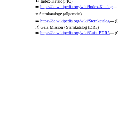
🌀 Index-Katalog (IC)
➡️
https://de.wikipedia.org/wiki/Index-Katalog
— 
⭐ Sternkataloge (allgemein)
➡️
https://de.wikipedia.org/wiki/Sternkatalog
— (Ü
🌌 Gaia-Mission / Sternkatalog (DR3)
➡️
https://de.wikipedia.org/wiki/Gaia_EDR3
— (G