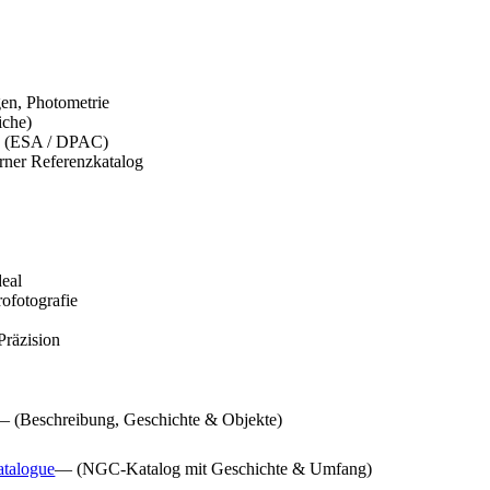
gen, Photometrie
iche)
es (ESA / DPAC)
rner Referenzkatalog
deal
ofotografie
Präzision
— (Beschreibung, Geschichte & Objekte)
atalogue
— (NGC-Katalog mit Geschichte & Umfang)