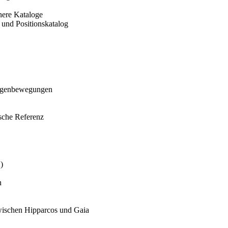
nere Kataloge
- und Positionskatalog
 Eigenbewegungen
ische Referenz
)
n
wischen Hipparcos und Gaia