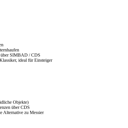
en
sternhaufen
zen über SIMBAD / CDS
lassiker, ideal für Einsteiger
üdliche Objekte)
erenzen über CDS
e Alternative zu Messier