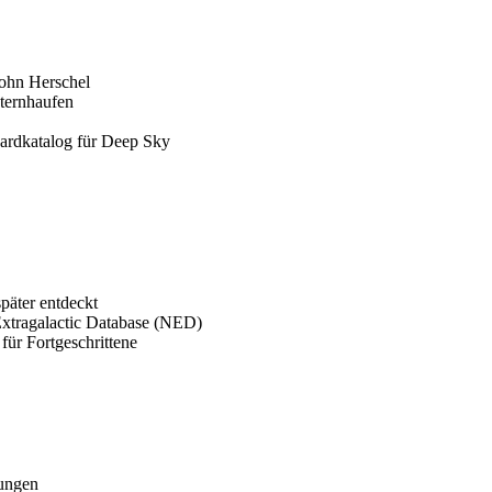
John Herschel
sternhaufen
dardkatalog für Deep Sky
päter entdeckt
tragalactic Database (NED)
für Fortgeschrittene
gungen