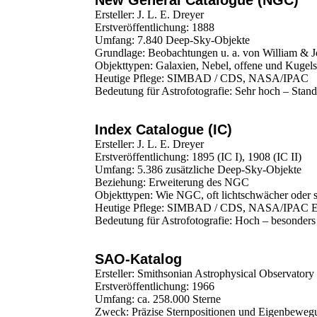
New General Catalogue (NGC)
Ersteller: J. L. E. Dreyer
Erstveröffentlichung: 1888
Umfang: 7.840 Deep-Sky-Objekte
Grundlage: Beobachtungen u. a. von William & 
Objekttypen: Galaxien, Nebel, offene und Kugel
Heutige Pflege: SIMBAD / CDS, NASA/IPAC
Bedeutung für Astrofotografie: Sehr hoch – Stan
Index Catalogue (IC)
Ersteller: J. L. E. Dreyer
Erstveröffentlichung: 1895 (IC I), 1908 (IC II)
Umfang: 5.386 zusätzliche Deep-Sky-Objekte
Beziehung: Erweiterung des NGC
Objekttypen: Wie NGC, oft lichtschwächer oder s
Heutige Pflege: SIMBAD / CDS, NASA/IPAC Ex
Bedeutung für Astrofotografie: Hoch – besonders 
SAO-Katalog
Ersteller: Smithsonian Astrophysical Observatory
Erstveröffentlichung: 1966
Umfang: ca. 258.000 Sterne
Zweck: Präzise Sternpositionen und Eigenbewe