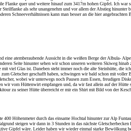
ile Flanke quer und weitere hinauf zum 3417m hohen Gipfel. Ich war 
er Steilflanke als sehr unangenehm und vor allem der Abstieg hinunter 
anderen Schneeverhältnissen kann man besser an die hier angebrachte
d eine atemberaubende Aussicht in die weißen Berge der Albula- Alpe
nderen Seite hinunter sehen wir schon unseren weiteren Skiweg hinab z
it viel Glas ist. Daneben steht immer noch die alte Steinhütte, die i
zum Gletscher geschafft haben, schwingen wir bald schon mit voller 
letscher, wobei wir unterwegs noch Pausen zum Essen, freudigen Disku
r vom Hüttenwirt empfangen und, da wir fast allein auf der Hütte si
tour zu seiner Hütte überreicht er mir ein Shirt mit Bild von der Kesc
e 400 Höhenmeter durch das einsame Hochtal hinunter zur Alp Funtau
grund steigen wir dann in 3 Stunden in das nächste Gletscherbecken h
ktive Gipfel wäre. Leider haben wir wieder einmal starke Bewölkung be