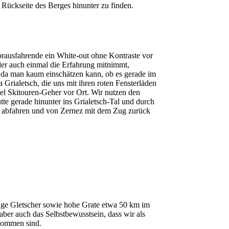
 Rückseite des Berges hinunter zu finden.
Vorausfahrende ein White-out ohne Kontraste vor
der auch einmal die Erfahrung mitnimmt,
 da man kaum einschätzen kann, ob es gerade im
Grialetsch, die uns mit ihren roten Fensterläden
viel Skitouren-Geher vor Ort. Wir nutzen den
te gerade hinunter ins Grialetsch-Tal und durch
n abfahren und von Zernez mit dem Zug zurück
nge Gletscher sowie hohe Grate etwa 50 km im
ber auch das Selbstbewusstsein, dass wir als
ekommen sind.