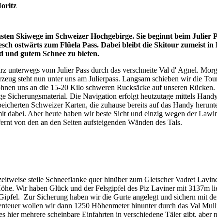
oritz
nsten Skiwege im Schweizer Hochgebirge. Sie beginnt beim Julier P
ch ostwärts zum Flüela Pass. Dabei bleibt die Skitour zumeist i
d und gutem Schnee zu bieten.
rz unterwegs vom Julier Pass durch das verschneite Val d' Agnel. Morg
zeug steht nun unter uns am Julierpass. Langsam schieben wir die Tou
ewöhnen uns an die 15-20 Kilo schweren Rucksäcke auf unseren Rücken.
e Sicherungsmaterial. Die Navigation erfolgt heutzutage mittels Handy
speicherten Schweizer Karten, die zuhause bereits auf das Handy heru
it dabei. Aber heute haben wir beste Sicht und einzig wegen der Law
fernt von den an den Seiten aufsteigenden Wänden des Tals.
weise steile Schneeflanke quer hinüber zum Gletscher Vadret Laviner
he. Wir haben Glück und der Felsgipfel des Piz Laviner mit 3137m lie
 Gipfel. Zur Sicherung haben wir die Gurte angelegt und sichern mit d
enteuer wollen wir dann 1250 Höhenmeter hinunter durch das Val Muli
s hier mehrere scheinbare Einfahrten in verschiedene Täler gibt, aber nur