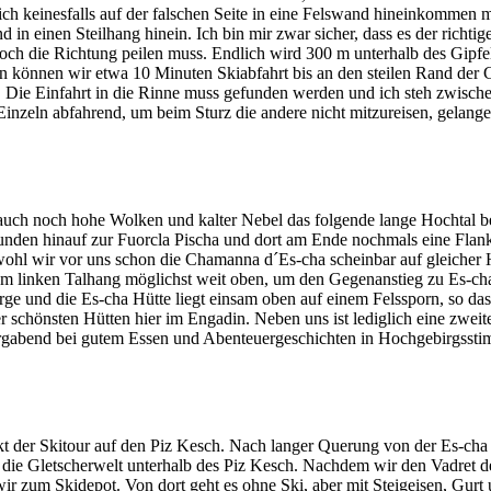
 ich keinesfalls auf der falschen Seite in eine Felswand hineinkommen 
in einen Steilhang hinein. Ich bin mir zwar sicher, dass es der richtig
ch die Richtung peilen muss. Endlich wird 300 m unterhalb des Gipfel
 an können wir etwa 10 Minuten Skiabfahrt bis an den steilen Rand de
. Die Einfahrt in die Rinne muss gefunden werden und ich steh zwisc
e. Einzeln abfahrend, um beim Sturz die andere nicht mitzureisen, gelang
n auch noch hohe Wolken und kalter Nebel das folgende lange Hochtal 
tunden hinauf zur Fuorcla Pischa und dort am Ende nochmals eine Flan
 obwohl wir vor uns schon die Chamanna d´Es-cha scheinbar auf gleich
am linken Talhang möglichst weit oben, um den Gegenanstieg zu Es-cha 
e und die Es-cha Hütte liegt einsam oben auf einem Felssporn, so dass
der schönsten Hütten hier im Engadin. Neben uns ist lediglich eine zwe
rgabend bei gutem Essen und Abenteuergeschichten in Hochgebirgsstim
kt der Skitour auf den Piz Kesch. Nach langer Querung von der Es-cha
n die Gletscherwelt unterhalb des Piz Kesch. Nachdem wir den Vadret de
r zum Skidepot. Von dort geht es ohne Ski, aber mit Steigeisen, Gurt 