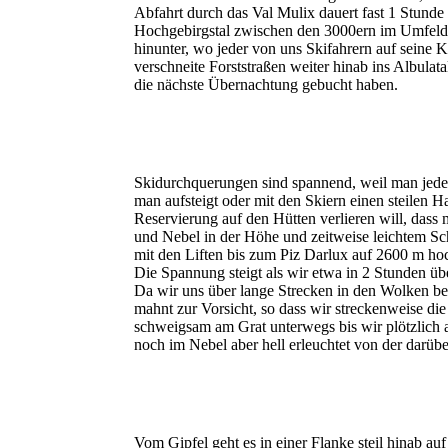
Abfahrt durch das Val Mulix dauert fast 1 Stunde 
Hochgebirgstal zwischen den 3000ern im Umfeld b
hinunter, wo jeder von uns Skifahrern auf seine
verschneite Forststraßen weiter hinab ins Albula
die nächste Übernachtung gebucht haben.
Skidurchquerungen sind spannend, weil man jede
man aufsteigt oder mit den Skiern einen steilen 
Reservierung auf den Hütten verlieren will, da
und Nebel in der Höhe und zeitweise leichtem Sc
mit den Liften bis zum Piz Darlux auf 2600 m ho
Die Spannung steigt als wir etwa in 2 Stunden ü
Da wir uns über lange Strecken in den Wolken bef
mahnt zur Vorsicht, so dass wir streckenweise di
schweigsam am Grat unterwegs bis wir plötzlich
noch im Nebel aber hell erleuchtet von der darüb
Vom Gipfel geht es in einer Flanke steil hinab auf