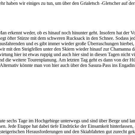
hr haben wir einiges zu tun, um über den Grialetsch -Gletscher auf der
Man erkennt weder, ob es hinauf noch hinunter geht. Insofern hat der 
 legt öfter Stürze mit dem schweren Rucksack in den Schnee. Sodass je
ausfahrenden und es gibt immer wieder große Überraschungen hierbei,
ir mit den Steigfellen unter den Skiern wieder hinauf zur Chamanna da 
irtung hier ist etwas ruppig und auch hier sind in diesen Tagen nicht 
d die weitere Tourenplanung. Am letzten Tag geht es dann von der Hüt
Alternativ könnte man von hier auch über den Sasura-Pass ins Engadi
ute sechs Tage im Hochgebirge unterwegs und sind über Berge und la
 Jede Etappe hat dabei tiefe Eindrücke der Einsamkeit hinterlassen, a
steigerischen Herausforderungen und den Skiabfahrten gut zurecht g