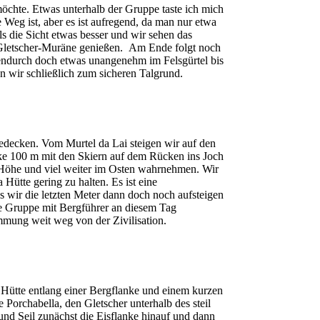
möchte. Etwas unterhalb der Gruppe taste ich mich
e Weg ist, aber es ist aufregend, da man nur etwa
s die Sicht etwas besser und wir sehen das
r Gletscher-Muräne genießen. Am Ende folgt noch
hendurch doch etwas unangenehm im Felsgürtel bis
en wir schließlich zum sicheren Talgrund.
bedecken. Vom Murtel da Lai steigen wir auf den
ke 100 m mit den Skiern auf dem Rücken ins Joch
er Höhe und viel weiter im Osten wahrnehmen. Wir
Hütte gering zu halten. Es ist eine
 wir die letzten Meter dann doch noch aufsteigen
ite Gruppe mit Bergführer an diesem Tag
mung weit weg von der Zivilisation.
 Hütte entlang einer Bergflanke und einem kurzen
 Porchabella, den Gletscher unterhalb des steil
und Seil zunächst die Eisflanke hinauf und dann