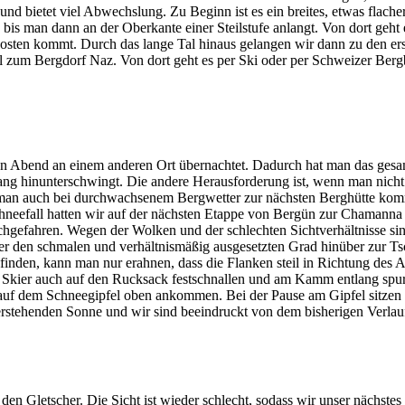
und bietet viel Abwechslung. Zu Beginn ist es ein breites, etwas flacher
is man dann an der Oberkante einer Steilstufe anlangt. Von dort geht
 Kosten kommt. Durch das lange Tal hinaus gelangen wir dann zu den e
tal zum Bergdorf Naz. Von dort geht es per Ski oder per Schweizer Be
n Abend an einem anderen Ort übernachtet. Dadurch hat man das gesa
Hang hinunterschwingt. Die andere Herausforderung ist, wenn man nicht
ss man auch bei durchwachsenem Bergwetter zur nächsten Berghütte kom
hneefall hatten wir auf der nächsten Etappe von Bergün zur Chamanna
chgefahren. Wegen der Wolken und der schlechten Sichtverhältnisse sin
ber den schmalen und verhältnismäßig ausgesetzten Grad hinüber zur T
inden, kann man nur erahnen, dass die Flanken steil in Richtung des A
e Skier auch auf den Rucksack festschnallen und am Kamm entlang spure
 auf dem Schneegipfel oben ankommen. Bei der Pause am Gipfel sitzen
erstehenden Sonne und wir sind beeindruckt von dem bisherigen Verlau
 den Gletscher. Die Sicht ist wieder schlecht, sodass wir unser nächste