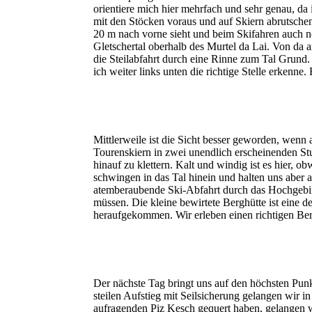
orientiere mich hier mehrfach und sehr genau, da
mit den Stöcken voraus und auf Skiern abrutschend 
20 m nach vorne sieht und beim Skifahren auch no
Gletschertal oberhalb des Murtel da Lai. Von da
die Steilabfahrt durch eine Rinne zum Tal Grund
ich weiter links unten die richtige Stelle erkenn
Mittlerweile ist die Sicht besser geworden, wen
Tourenskiern in zwei unendlich erscheinenden S
hinauf zu klettern. Kalt und windig ist es hier,
schwingen in das Tal hinein und halten uns aber 
atemberaubende Ski-Abfahrt durch das Hochgebirg
müssen. Die kleine bewirtete Berghütte ist eine 
heraufgekommen. Wir erleben einen richtigen Be
Der nächste Tag bringt uns auf den höchsten Pun
steilen Aufstieg mit Seilsicherung gelangen wir i
aufragenden Piz Kesch gequert haben, gelangen wi