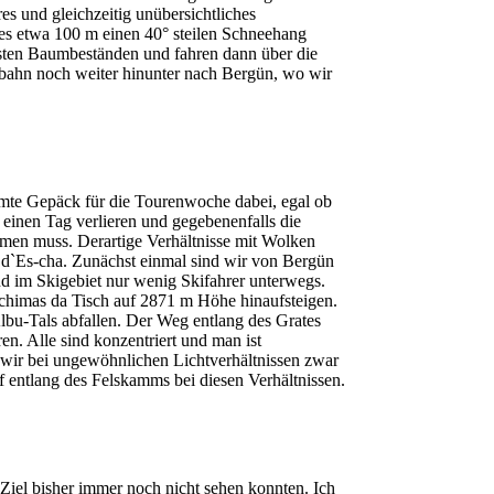
es und gleichzeitig unübersichtliches
 es etwa 100 m einen 40° steilen Schneehang
rsten Baumbeständen und fahren dann über die
rgbahn noch weiter hinunter nach Bergün, wo wir
mte Gepäck für die Tourenwoche dabei, egal ob
 einen Tag verlieren und gegebenenfalls die
men muss. Derartige Verhältnisse mit Wolken
 d`Es-cha. Zunächst einmal sind wir von Bergün
d im Skigebiet nur wenig Skifahrer unterwegs.
schimas da Tisch auf 2871 m Höhe hinaufsteigen.
lbu-Tals abfallen. Der Weg entlang des Grates
n. Alle sind konzentriert und man ist
 wir bei ungewöhnlichen Lichtverhältnissen zwar
f entlang des Felskamms bei diesen Verhältnissen.
s Ziel bisher immer noch nicht sehen konnten. Ich