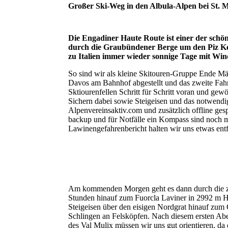
Großer Ski-Weg in den Albula-Alpen bei St. M
Die Engadiner Haute Route ist einer der schö
durch die Graubündener Berge um den Piz Kes
zu Italien immer wieder sonnige Tage mit Win
So sind wir als kleine Skitouren-Gruppe Ende Mä
Davos am Bahnhof abgestellt und das zweite Fahr
Sktiourenfellen Schritt für Schritt voran und g
Sichern dabei sowie Steigeisen und das notwendig
Alpenvereinsaktiv.com und zusätzlich offline ge
backup und für Notfälle ein Kompass sind noch m
Lawinengefahrenbericht halten wir uns etwas ent
Am kommenden Morgen geht es dann durch die zeit
Stunden hinauf zum Fuorcla Laviner in 2992 m Hö
Steigeisen über den eisigen Nordgrat hinauf zum
Schlingen an Felsköpfen. Nach diesem ersten Ab
des Val Mulix müssen wir uns gut orientieren, da e