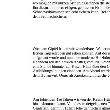
wo möglich mit kurzen Sicherungsetappen die ste
ihn diesmal mit dem eisigen, gepressten Firn in d
Schneeverhältnissen schlecht sichern kann. Bei 
dem Seil nachsichern.
Oben am Gipfel haben wir wunderbares Wetter un
letzten Tagesetappen gut sehen können. Auf der a
aufgebaut wurde und nun eine moderne Holzhütte m
Nachdem wir den heiklen Abstieg vom Piz Kesch 
eine Stunde hinunter zur Kesch-Hütte über den G
Ausbildungsübungen einbauen. Am Abend werden wi
dem Hüttenwirt. Quasi als Anerkennung für die Ski
Am folgenden Tag fahren wir von der Kesch-Hütt
hinauskommen kann. Von diesem tiefgelegenen Tal
Grialetsch, der mit 3131m Höhe der nächste attra