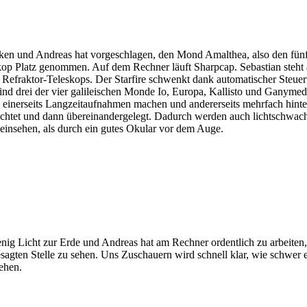
ken und Andreas hat vorgeschlagen, den Mond Amalthea, also den fünf
op Platz genommen. Auf dem Rechner läuft Sharpcap. Sebastian steht au
Refraktor-Teleskops. Der Starfire schwenkt dank automatischer Steueru
nd drei der vier galileischen Monde Io, Europa, Kallisto und Ganymed
h einerseits Langzeitaufnahmen machen und andererseits mehrfach hint
richtet und dann übereinandergelegt. Dadurch werden auch lichtschwac
einsehen, als durch ein gutes Okular vor dem Auge.
wenig Licht zur Erde und Andreas hat am Rechner ordentlich zu arbeit
sagten Stelle zu sehen. Uns Zuschauern wird schnell klar, wie schwer e
sehen.